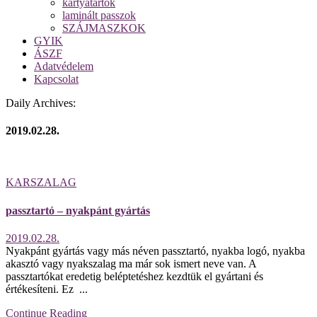
kártyatartók
laminált passzok
SZÁJMASZKOK
GYIK
ÁSZF
Adatvédelem
Kapcsolat
Daily Archives:
2019.02.28.
KARSZALAG
passztartó – nyakpánt gyártás
2019.02.28.
Nyakpánt gyártás vagy más néven passztartó, nyakba logó, nyakba
akasztó vagy nyakszalag ma már sok ismert neve van. A
passztartókat eredetig beléptetéshez kezdtük el gyártani és
értékesíteni. Ez ...
Continue Reading