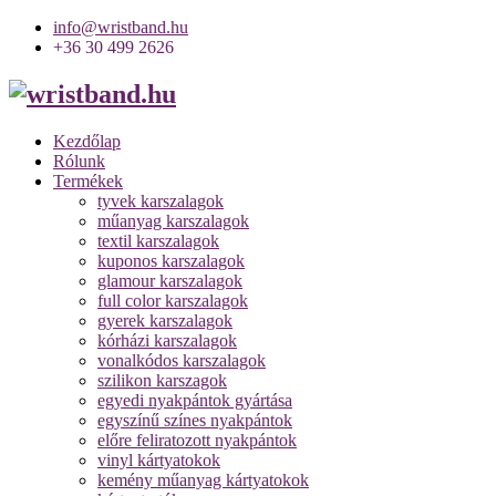
info@wristband.hu
+36 30 499 2626
Kezdőlap
Rólunk
Termékek
tyvek karszalagok
műanyag karszalagok
textil karszalagok
kuponos karszalagok
glamour karszalagok
full color karszalagok
gyerek karszalagok
kórházi karszalagok
vonalkódos karszalagok
szilikon karszagok
egyedi nyakpántok gyártása
egyszínű színes nyakpántok
előre feliratozott nyakpántok
vinyl kártyatokok
kemény műanyag kártyatokok