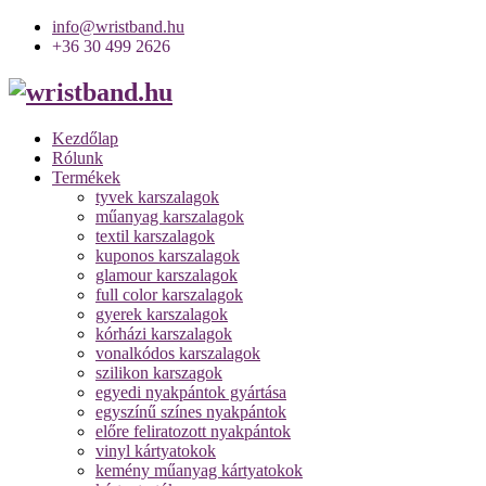
info@wristband.hu
+36 30 499 2626
Kezdőlap
Rólunk
Termékek
tyvek karszalagok
műanyag karszalagok
textil karszalagok
kuponos karszalagok
glamour karszalagok
full color karszalagok
gyerek karszalagok
kórházi karszalagok
vonalkódos karszalagok
szilikon karszagok
egyedi nyakpántok gyártása
egyszínű színes nyakpántok
előre feliratozott nyakpántok
vinyl kártyatokok
kemény műanyag kártyatokok