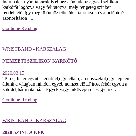
Indulnak a nyári táborok is ehhez ajánljuk az egyedi szilikon
karkötőt logózva vagy feliratozva, mely rengeteg színben
rendelhető, így megkülönböztethetők a táborosok és a beléptetés
azonosításon ...
Continue Reading
WRISTBAND - KARSZALAG
NEMZETI SZILIKON KARKÖTŐ
2020.03.15.
“Piros, fehér együtt a zölddel,egy jelkép, ami összeköt,egy népként
állunk a világban,minden egyéb nemzet előtt.Piros, fehér együtt a
zölddel,bár mutatná: – Egyek vagyunk!Képesek vagyunk ...
Continue Reading
WRISTBAND - KARSZALAG
2020 SZÍNE A KÉK