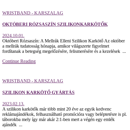
WRISTBAND - KARSZALAG
OKTÓBERI RÓZSASZÍN SZILIKONKARKÖTŐK
2024.10.01.
Októberi Rózsaszín: A Mellrák Elleni Szilikon Karkötő Az október
a mellrák tudatosság hónapja, amikor világszerte figyelmet
fordítanak a betegség megelőzésére, felismerésére és a kezelések ...
Continue Reading
WRISTBAND - KARSZALAG
SZILIKON KARKÖTŐ GYÁRTÁS
2023.02.13.
A szilikon karkötők már több mint 20 éve az egyik kedvenc
reklámajándékok, felhasználható promócióra vagy beléptetésre is pl.
táborokba mely így már akár 2:1-ben mert a végén egy emlék
ajándék ...