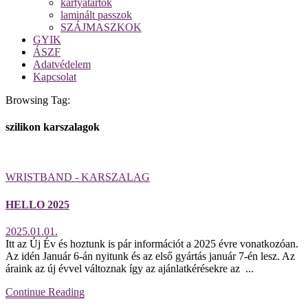
kártyatartók
laminált passzok
SZÁJMASZKOK
GYIK
ÁSZF
Adatvédelem
Kapcsolat
Browsing Tag:
szilikon karszalagok
WRISTBAND - KARSZALAG
HELLO 2025
2025.01.01.
Itt az Új Év és hoztunk is pár információt a 2025 évre vonatkozóan.
Az idén Január 6-án nyitunk és az első gyártás január 7-én lesz. Az
áraink az új évvel változnak így az ajánlatkérésekre az ...
Continue Reading