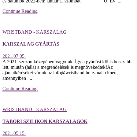
és dátumok 2022-ben: január 1. szombat: Új Év ...
Continue Reading
WRISTBAND - KARSZALAG
KARSZALAG GYÁRTÁS
2021.07.05.
A 2021. szezon közepében vagyunk. Így a gyártási idő is hosszabb
lett, miután (hála) a megrendelések is megnövekedtek!Az
ajánlatkéréséket várjuk az info@wristband.hu e-mail címen,
amennyiben ...
Continue Reading
WRISTBAND - KARSZALAG
TÁBORI SZILIKON KARSZALAGOK
2021.05.15.