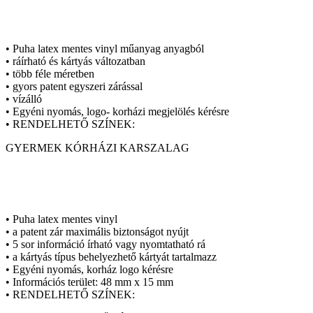
• Puha latex mentes vinyl műanyag anyagból
• ráírható és kártyás változatban
• több féle méretben
• gyors patent egyszeri zárással
• vízálló
• Egyéni nyomás, logo- korházi megjelölés kérésre
• RENDELHETŐ SZÍNEK:
GYERMEK KÓRHÁZI KARSZALAG
• Puha latex mentes vinyl
• a patent zár maximális biztonságot nyújt
• 5 sor információ írható vagy nyomtatható rá
• a kártyás típus behelyezhető kártyát tartalmazz
• Egyéni nyomás, korház logo kérésre
• Információs terület: 48 mm x 15 mm
• RENDELHETŐ SZÍNEK: