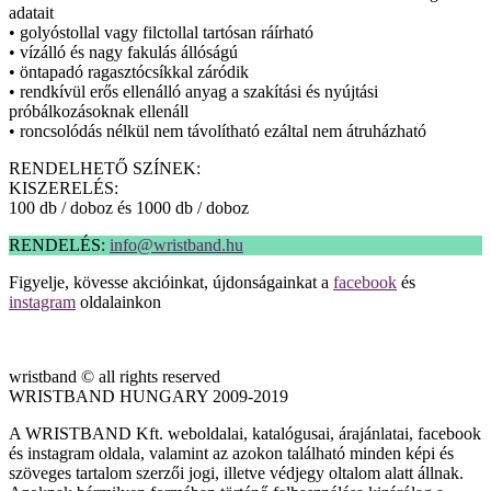
adatait
• golyóstollal vagy filctollal tartósan ráírható
• vízálló és nagy fakulás állóságú
• öntapadó ragasztócsíkkal záródik
• rendkívül erős ellenálló anyag a szakítási és nyújtási
próbálkozásoknak ellenáll
• roncsolódás nélkül nem távolítható ezáltal nem átruházható
RENDELHETŐ SZÍNEK:
KISZERELÉS:
100 db / doboz és 1000 db / doboz
RENDELÉS:
info@wristband.hu
Figyelje, kövesse akcióinkat, újdonságainkat a
facebook
és
instagram
oldalainkon
wristband © all rights reserved
WRISTBAND HUNGARY 2009-2019
A WRISTBAND Kft. weboldalai, katalógusai, árajánlatai, facebook
és instagram oldala, valamint az azokon található minden képi és
szöveges tartalom szerzői jogi, illetve védjegy oltalom alatt állnak.