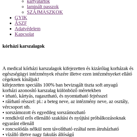
kártyatartók
laminált passzok
SZÁJMASZKOK
GYIK
ÁSZF
Adatvédelem
Kapcsolat
kórházi karszalagok
A medical kórházi karszalagok kifejezetten és kizárólag korházak és
egészségügyi intézmények részére illetve ezen intézményeket ellátó
cégeknek kínáljuk!
kifejezetten speciális 100% ban bevizsgált tiszta soft anyagú
korházi azonosító karszalag különböző méretekben
• irható, kártyás, ragasztható, és nyomtatható fejrésszel
• ráírható résszel: pl.: a beteg neve, az intézmény neve, az osztály,
vércsoport stb.
• sorszámozott és egyedileg sorszámozható
• rendkívül erős ellenálló szakítási és nyújtási próbálkozásoknak
egyaránt ellenáll
• roncsolódás nélkül nem távolítható ezáltal nem átruházható
• vízálló illetve nagy fakulás állóságú