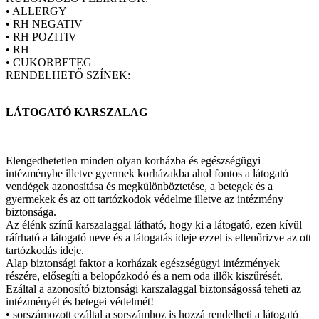
• ALLERGY
• RH NEGATIV
• RH POZITIV
• RH
• CUKORBETEG
RENDELHETŐ SZÍNEK:
LÁTOGATÓ KARSZALAG
Elengedhetetlen minden olyan korházba és egészségügyi
intézménybe illetve gyermek korházakba ahol fontos a látogató
vendégek azonosítása és megkülönböztetése, a betegek és a
gyermekek és az ott tartózkodok védelme illetve az intézmény
biztonsága.
Az élénk színű karszalaggal látható, hogy ki a látogató, ezen kívül
ráírható a látogató neve és a látogatás ideje ezzel is ellenőrizve az ott
tartózkodás ideje.
Alap biztonsági faktor a korházak egészségügyi intézmények
részére, elősegíti a belopózkodó és a nem oda illők kiszűrését.
Ezáltal a azonosító biztonsági karszalaggal biztonságossá teheti az
intézményét és betegei védelmét!
• sorszámozott ezáltal a sorszámhoz is hozzá rendelheti a látogató