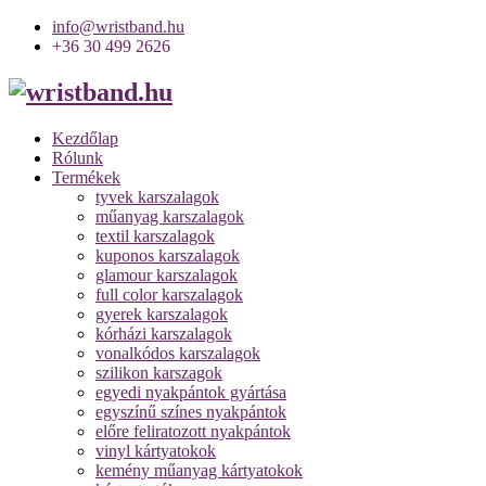
info@wristband.hu
+36 30 499 2626
Kezdőlap
Rólunk
Termékek
tyvek karszalagok
műanyag karszalagok
textil karszalagok
kuponos karszalagok
glamour karszalagok
full color karszalagok
gyerek karszalagok
kórházi karszalagok
vonalkódos karszalagok
szilikon karszagok
egyedi nyakpántok gyártása
egyszínű színes nyakpántok
előre feliratozott nyakpántok
vinyl kártyatokok
kemény műanyag kártyatokok