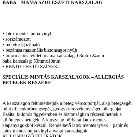
BABA – MAMA SZÜLÉSZETI KARSZALAG
• latex mentes puha vinyl
• sorszámozott
• méretre igazítható
• bezárása maximális biztonságot nyújt
• információs felület: mama karszalag: 63mmx24mm
baba karszalag: 53mmx18mm
• RENDELHETŐ SZÍNEK:
SPECIÁLIS MINTÁS KARSZALAGOK – ALLERGIÁS
BETEGEK RÉSZÉRE
A karszalagon feltüntethetjük a beteg vércsoportját, alap betegségét,
mint pl.: cukorbetegségét, gyógyszerérzékenységét, allergiáját.
Ezáltal különös figyelemben és biztonságban részesülhetnek a
különleges betegek. A karszalag bőrbarát latex mentes
alapanyagokból készül. Rendelhető latex mentes tyvek – papír és
latex mentes puha vinyl anyagú karszalagok.
KÜLÖNBÖZŐ FELÍRATOK: