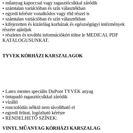
• műanyag kapoccsal vagy ragasztócsíkkal záródik
• számtalan variációban és szín választékban
• egyedi kérésre vonalkódos vagy rfid részel is
• számtalan variációban és szín választékban
• kifejezetten és kizárólag korházak és egészségügyi intézmények
részére ajánljuk
• részletes és további információkért töltse le MEDICAL PDF
KATALOGUSUNKAT.
TYVEK KÓRHÁZI KARSZALAGOK
• Latex mentes speciális DuPont TYVEK anyag
• öntapadó ragasztócsíkkal záródik
• vízálló
• roncsolódás nélkül nem távolítható el
• egyedi felirat, logózható kérésre
• RENDELHETŐ SZÍNEK:
VINYL MŰANYAG KÓRHÁZI KARSZALAG