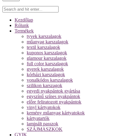
Kezdőlap
Rólunk
Termékek
tyvek karszalagok
műanyag karszalagok
textil karszalagok
kuponos karszalagok
glamour karszalagok
full color karszalagok
gyerek karszalagok
kórházi karszalagok
vonalkódos karszalagok
szilikon karszagok
egyedi nyakpántok gyártása
egyszínű színes nyakpántok
előre feliratozott nyakpántok
vinyl kártyatokok
kemény műanyag kártyatokok
kártyatartók
laminált passzok
SZÁJMASZKOK
GYIK