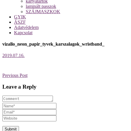
kártyatartók
laminált passzok
SZÁJMASZKOK
GYIK
ÁSZF
Adatvédelem
Kapcsolat
vizallo_neon_papir_tyvek_karszalagok_wristband_
2019.07.16.
Previous Post
Leave a Reply