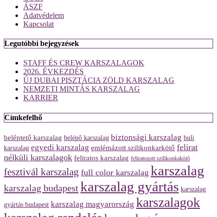
ÁSZF
Adatvédelem
Kapcsolat
Legutóbbi bejegyzések
STAFF ÉS CREW KARSZALAGOK
2026. ÉVKEZDÉS
ÚJ DUBAI PISZTÁCIA ZÖLD KARSZALAG
NEMZETI MINTÁS KARSZALAG
KARRIER
Címkefelhő
biztonsági karszalag
beléptető karszalag
belépő karszalag
buli
felirat
egyedi karszalag
emlémázott szilikonkarkötő
karszalag
nélküli karszalagok
feliratos karszalag
feliratozott szilikonkakötő
karszalag
fesztivál karszalag
full color karszalag
karszalag gyártás
karszalag budapest
karszalag
karszalagok
karszalag magyarország
gyártás budapest