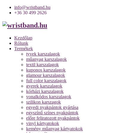
info@wristband.hu
+36 30 499 2626
Kezdőlap
Rólunk
Termékek
tyvek karszalagok
műanyag karszalagok
textil karszalagok
kuponos karszalagok
glamour karszalagok
full color karszalagok
gyerek karszalagok
kórházi karszalagok
vonalkódos karszalagok
szilikon karszagok
egyedi nyakpántok gyártása
egyszínű színes nyakpántok
előre feliratozott nyakpántok
vinyl kártyatokok
kemény műanyag kártyatokok